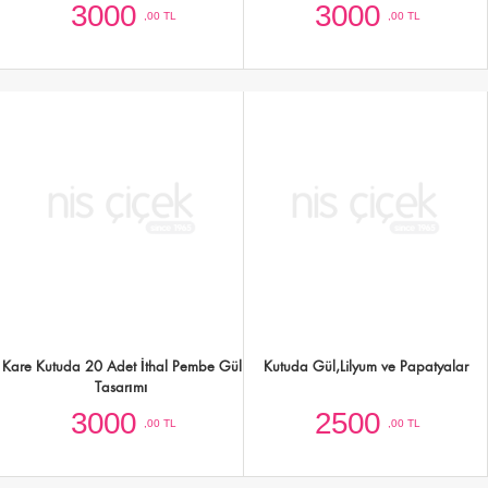
Beyaz Kutuda Lila Güller
Seramik Saksıda Antoryum Bitkisi
2500
3500
,00 TL
,00 TL