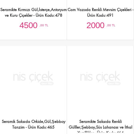
İsterliçe,antoryum,kırmızı gül aranjman
Kutuda Gül ve Mevsim Çiçekleri
- Ürün Kodu:439
3456
3000
,00 TL
,00 TL