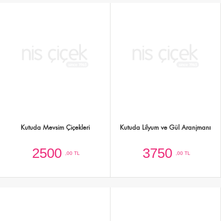
Kutuda Beyaz Güller ve Mevsim
Kutuda Lisyantus ve Gül Tasarımı
Çiçekleri
2500
2000
,00 TL
,00 TL
Kutuda Renkli Güller,Orkide ve
Kutuda Pembe-Mor Tanzim
Mevsim Çiçekleri
3000
1500
,00 TL
,00 TL