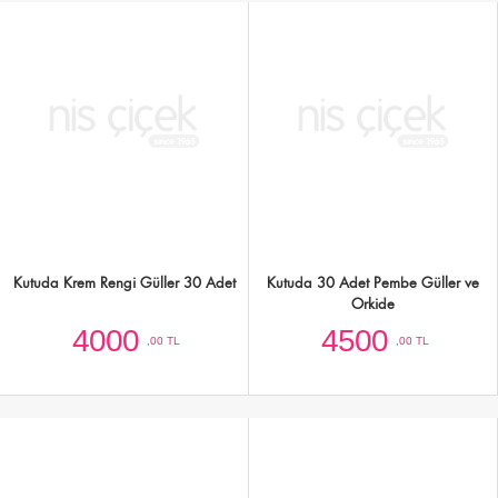
Kutuda 50 Krem Gül
Kutuda Pembe-Beyaz-Yeşil Mevsim
Çiçekleri
6000
2000
,00 TL
,00 TL
Seramik Saksıda
Seramikte Kırmızı Gül,Antoryum,Lale
Antoryum,Lale,Ortanca ve Yeşillikler -
ve Orkide - Ürün Kodu:477
Ürün Kodu:466
4500
5000
,00 TL
,00 TL