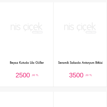
Gold Kutuda 20 Adet Sarı Güller
Kırmızı Kutuda 21 Adet İthal Beyaz
Güller
3000
3500
,00 TL
,00 TL
Kare Kutuda 16 Pembe Gül
Kutuda Pembe-Beyaz-Mor Mevsim
Çiçekleri