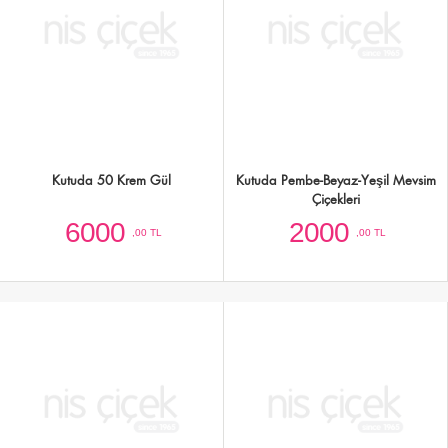
Seramikte Kırmızı Gül,İsterçe,Antoryum
Cam Vazoda Renkli Mevsim Çiçekleri -
ve Kuru Çiçekler - Ürün Kodu:478
Ürün Kodu:491
4500
2000
,00 TL
,00 TL