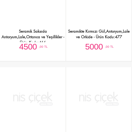
Seramik Saksıda Orkide,Gül,Şebboy
Seramikte Saksıda Renkli
Tanzim - Ürün Kodu:465
Gülller,Şebboy,Süs Lahanası ve İthal
Yeşillikler - Ürün Kodu:464
4250
4500
,00 TL
,00 TL