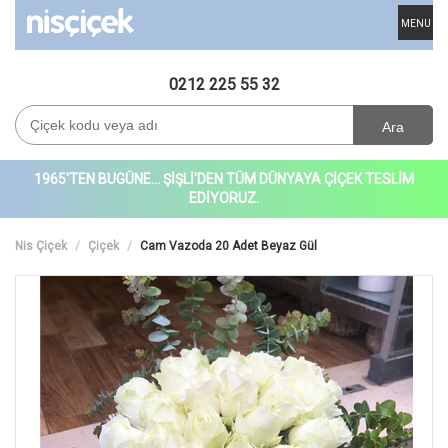
MENU
0212 225 55 32
Ara
1965'TEN BUGÜNE... ŞİŞLİ'DEN TÜM DÜNYAYA ÇİÇEK TESLİM
EDİYORUZ.
Nis Çiçek
Çiçek
Cam Vazoda 20 Adet Beyaz Gül