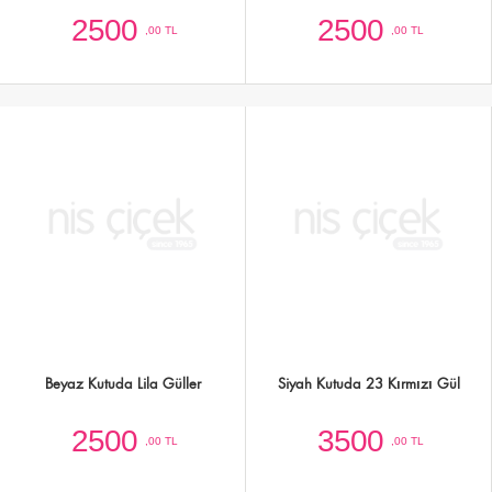
Siyah Kutuda 25 Adet Kırmızı Turuncu
Kutuda Gül,Lisyantus ve Mevsim
Tonlarında Gül
Çiçekleri
4000
7500
,00 TL
,00 TL