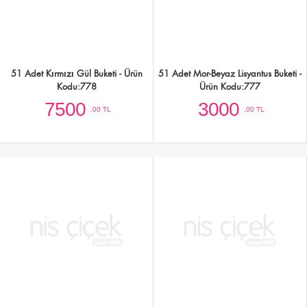
41 Adet Kırmızı-Beyaz Gül Buketi -
60 Adet Kırmızı Beyaz Gül Buketi -
Ürün Kodu:804
Ürün Kodu:805
6000
9000
,00 TL
,00 TL
7 Kırmızı Gül ve Beyaz Lilyum Buketi -
15 Adet İthal Pembe Gül Buketi - Ürün