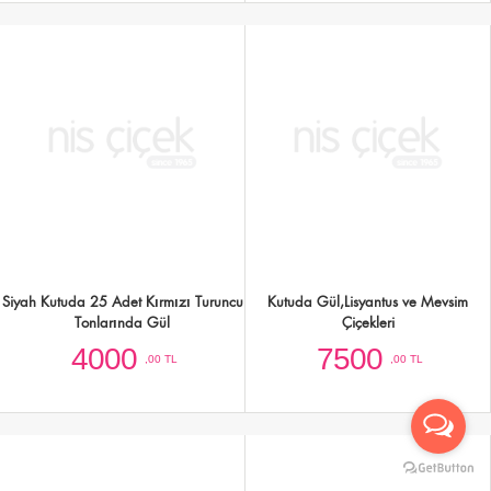
Kutuda 30 Adet Pembe Güller ve
Kutuda Gül,Lisyantus ve Renkli Bahar
Orkide
Çiçekleri
4500
2250
,00 TL
,00 TL