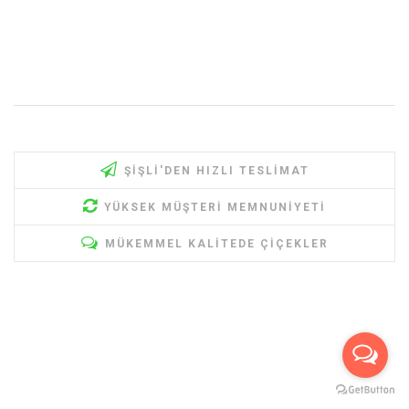
ŞIŞLI'DEN HIZLI TESLIMAT
YÜKSEK MÜŞTERI MEMNUNIYETI
MÜKEMMEL KALITEDE ÇIÇEKLER