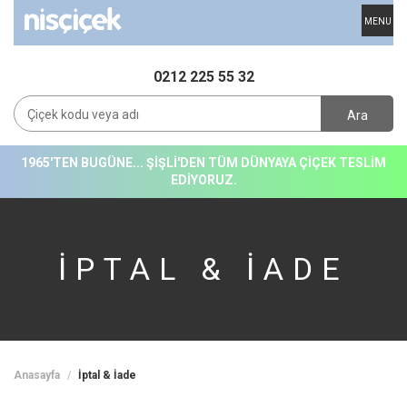
MENU
0212 225 55 32
Ara
1965'TEN BUGÜNE... ŞİŞLİ'DEN TÜM DÜNYAYA ÇİÇEK TESLİM
EDİYORUZ.
İPTAL & İADE
Anasayfa
İptal & İade