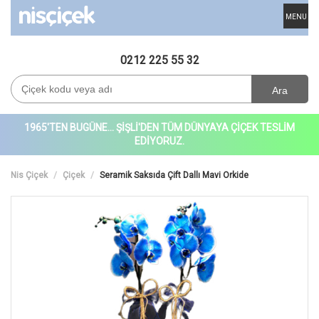
MENU
0212 225 55 32
Ara
1965'TEN BUGÜNE... ŞİŞLİ'DEN TÜM DÜNYAYA ÇİÇEK TESLİM
EDİYORUZ.
Nis Çiçek
Çiçek
Seramik Saksıda Çift Dallı Mavi Orkide