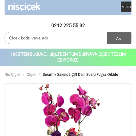
MENU
0212 225 55 32
Ara
1965'TEN BUGÜNE... ŞİŞLİ'DEN TÜM DÜNYAYA ÇİÇEK TESLİM
EDİYORUZ.
Nis Çiçek
Çiçek
Seramik Saksıda Çift Dallı Süslü Fuşya Orkide