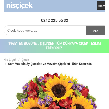
MENU
0212 225 55 32
Ara
1965'TEN BUGÜNE... ŞİŞLİ'DEN TÜM DÜNYAYA ÇİÇEK TESLİM
EDİYORUZ.
Nis Çiçek
Çiçek
Cam Vazoda Ay Çiçekleri ve Mevsim Çiçekleri - Ürün Kodu:486