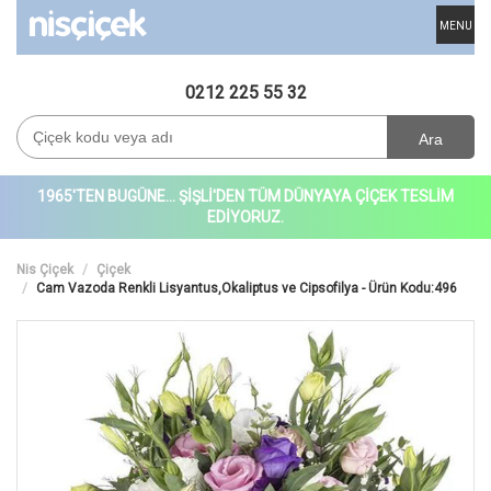
MENU
0212 225 55 32
Ara
1965'TEN BUGÜNE... ŞİŞLİ'DEN TÜM DÜNYAYA ÇİÇEK TESLİM
EDİYORUZ.
Nis Çiçek
Çiçek
Cam Vazoda Renkli Lisyantus,Okaliptus ve Cipsofilya - Ürün Kodu:496