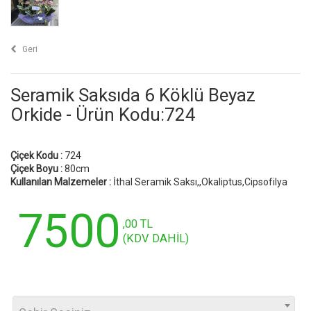
Geri
Seramik Saksıda 6 Köklü Beyaz
Orkide - Ürün Kodu:724
Çiçek Kodu :
724
Çiçek Boyu :
80cm
Kullanılan Malzemeler :
İthal Seramik Saksı,,Okaliptus,Cipsofilya
7500
,00 TL
(KDV DAHİL)