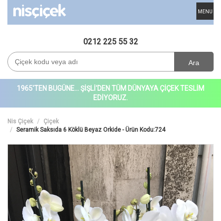
MENU
0212 225 55 32
Ara
1965'TEN BUGÜNE... ŞİŞLİ'DEN TÜM DÜNYAYA ÇİÇEK TESLİM
EDİYORUZ.
Nis Çiçek
Çiçek
Seramik Saksıda 6 Köklü Beyaz Orkide - Ürün Kodu:724