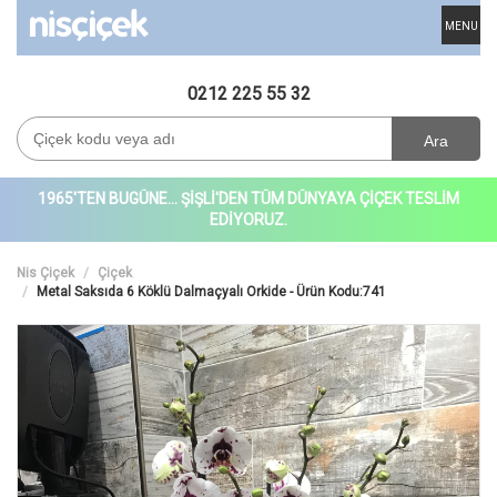
MENU
0212 225 55 32
Ara
1965'TEN BUGÜNE... ŞİŞLİ'DEN TÜM DÜNYAYA ÇİÇEK TESLİM
EDİYORUZ.
Nis Çiçek
Çiçek
Metal Saksıda 6 Köklü Dalmaçyalı Orkide - Ürün Kodu:741