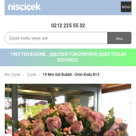
MENU
0212 225 55 32
Ara
1965'TEN BUGÜNE... ŞİŞLİ'DEN TÜM DÜNYAYA ÇİÇEK TESLİM
EDİYORUZ.
Nis Çiçek
Çiçek
19 Mor Gül Buketi - Ürün Kodu:813