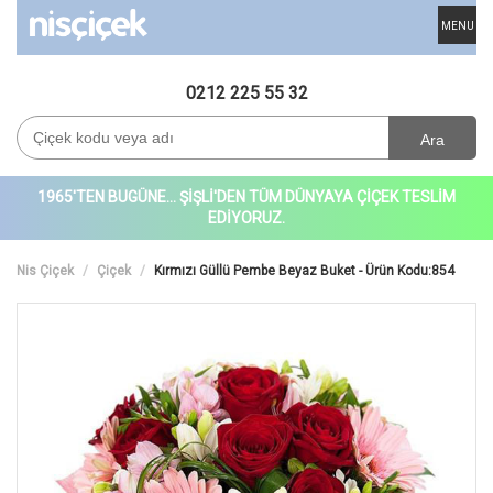
MENU
0212 225 55 32
Ara
1965'TEN BUGÜNE... ŞİŞLİ'DEN TÜM DÜNYAYA ÇİÇEK TESLİM
EDİYORUZ.
Nis Çiçek
Çiçek
Kırmızı Güllü Pembe Beyaz Buket - Ürün Kodu:854