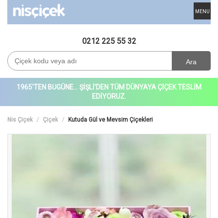
MENU
0212 225 55 32
Ara
1965'TEN BUGÜNE... ŞİŞLİ'DEN TÜM DÜNYAYA ÇİÇEK TESLİM
EDİYORUZ.
Nis Çiçek
Çiçek
Kutuda Gül ve Mevsim Çiçekleri