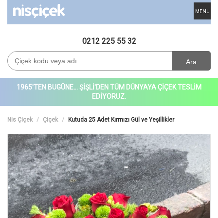
MENU
0212 225 55 32
Ara
1965'TEN BUGÜNE... ŞİŞLİ'DEN TÜM DÜNYAYA ÇİÇEK TESLİM
EDİYORUZ.
Nis Çiçek
Çiçek
Kutuda 25 Adet Kırmızı Gül ve Yeşillikler